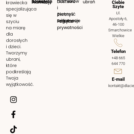
dorosłych
rozmiarów
Nowości
Dostawa
Bestellery
ubrań
Promocje
krawiecka
Ciebie
Szyte
i
specjalizująca
Ul.
płatność
Zwroty i
się w
Apostoły 6,
reklamacje
Regulamin
Polityka
szyciu
46-100
prywatności
na miarę
Smarchowice
dla
Wielkie
dorosłych
i dzieci.
Telefon
Tworzymy
+48 665
ubrani,
644 770
które
podkreślają
Twoja
E-mail
wyjątkowość.
kontakt@dlacie