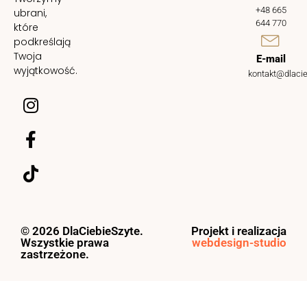
+48 665
ubrani,
644 770
które
podkreślają
Twoja
E-mail
wyjątkowość.
kontakt@dlacie
© 2026 DlaCiebieSzyte.
Projekt i realizacja
Wszystkie prawa
webdesign-studio
zastrzeżone.