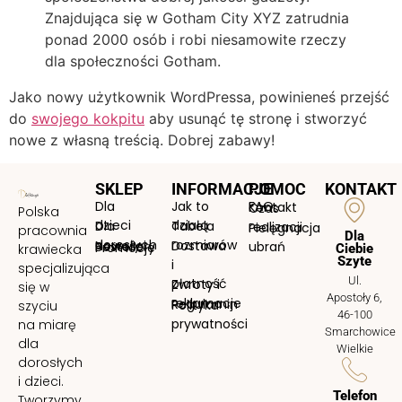
Znajdująca się w Gotham City XYZ zatrudnia
ponad 2000 osób i robi niesamowite rzeczy
dla społeczności Gotham.
Jako nowy użytkownik WordPressa, powinieneś przejść
do
swojego kokpitu
aby usunąć tę stronę i stworzyć
nowe z własną treścią. Dobrej zabawy!
SKLEP
INFORMACJE
POMOC
KONTAKT
Dla
Jak to
FAQ
Kontakt
Czas
Polska
dzieci
działą
Dla
Tabela
realizacji
Pielęgnacja
pracownia
Dla
dorosłych
rozmiarów
Nowości
Dostawa
Bestellery
ubrań
Promocje
krawiecka
Ciebie
Szyte
i
specjalizująca
Ul.
płatność
Zwroty i
się w
Apostoły 6,
reklamacje
Regulamin
Polityka
szyciu
46-100
prywatności
na miarę
Smarchowice
dla
Wielkie
dorosłych
i dzieci.
Telefon
Tworzymy