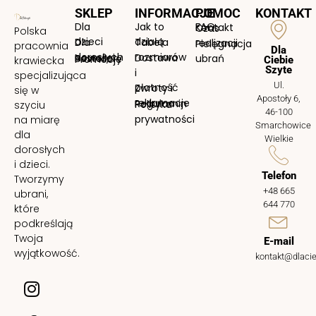
SKLEP
INFORMACJE
POMOC
KONTAKT
Dla
Jak to
FAQ
Kontakt
Czas
Polska
dzieci
działą
Dla
Tabela
realizacji
Pielęgnacja
pracownia
Dla
dorosłych
rozmiarów
Nowości
Dostawa
Bestellery
ubrań
Promocje
krawiecka
Ciebie
Szyte
i
specjalizująca
Ul.
płatność
Zwroty i
się w
Apostoły 6,
reklamacje
Regulamin
Polityka
szyciu
46-100
prywatności
na miarę
Smarchowice
dla
Wielkie
dorosłych
i dzieci.
Telefon
Tworzymy
+48 665
ubrani,
644 770
które
podkreślają
Twoja
E-mail
wyjątkowość.
kontakt@dlacie