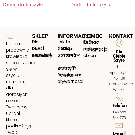
Dodaj do koszyka
Dodaj do koszyka
SKLEP
INFORMACJE
POMOC
KONTAKT
Dla
Jak to
FAQ
Kontakt
Czas
Polska
dzieci
działą
Dla
Tabela
realizacji
Pielęgnacja
pracownia
Dla
dorosłych
rozmiarów
Nowości
Dostawa
Bestellery
ubrań
Promocje
krawiecka
Ciebie
Szyte
i
specjalizująca
Ul.
płatność
Zwroty i
się w
Apostoły 6,
reklamacje
Regulamin
Polityka
szyciu
46-100
prywatności
na miarę
Smarchowice
dla
Wielkie
dorosłych
i dzieci.
Telefon
Tworzymy
+48 665
ubrani,
644 770
które
podkreślają
Twoja
E-mail