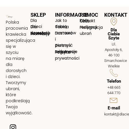
SKLEP
INFORMACJE
POMOC
KONTAKT
Dla
Jak to
FAQ
Kontakt
Czas
Polska
dzieci
działą
Dla
Tabela
realizacji
Pielęgnacja
pracownia
Dla
dorosłych
rozmiarów
Nowości
Dostawa
Bestellery
ubrań
Promocje
krawiecka
Ciebie
Szyte
i
specjalizująca
Ul.
płatność
Zwroty i
się w
Apostoły 6,
reklamacje
Regulamin
Polityka
szyciu
46-100
prywatności
na miarę
Smarchowice
dla
Wielkie
dorosłych
i dzieci.
Telefon
Tworzymy
+48 665
ubrani,
644 770
które
podkreślają
Twoja
E-mail
wyjątkowość.
kontakt@dlacie